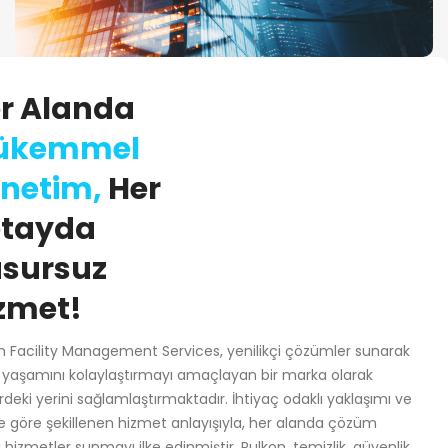
r Alanda
30 Yıldır size
güven veriyoruz.
ükemmel
Hakkımızda
netim,
Her
tayda
sursuz
zmet!
n Facility Management Services, yenilikçi çözümler sunarak
 yaşamını kolaylaştırmayı amaçlayan bir marka olarak
rdeki yerini sağlamlaştırmaktadır. İhtiyaç odaklı yaklaşımı ve
e göre şekillenen hizmet anlayışıyla, her alanda çözüm
ı hizmetler sunmayı ilke edinmiştir. Pulkon, temizlik, güvenlik