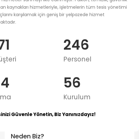
san kaynakları hizmetleriyle, işletmelerin tüm tesis yönetimi
açlarını karşılamak için geniş bir yelpazede hizmet
ktadır.
71
246
şteri
Personel
24
56
irma
Kurulum
inizi Güvenle Yönetin, Biz Yanınızdayız!
Neden Biz?