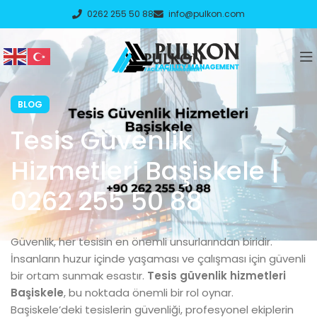
0262 255 50 88
info@pulkon.com
BLOG
Tesis Güvenlik
Hizmetleri Başiskele |
0262 255 50 88
Güvenlik, her tesisin en önemli unsurlarından biridir.
İnsanların huzur içinde yaşaması ve çalışması için güvenli
bir ortam sunmak esastır.
Tesis güvenlik hizmetleri
Başiskele
, bu noktada önemli bir rol oynar.
Başiskele’deki tesislerin güvenliği, profesyonel ekiplerin